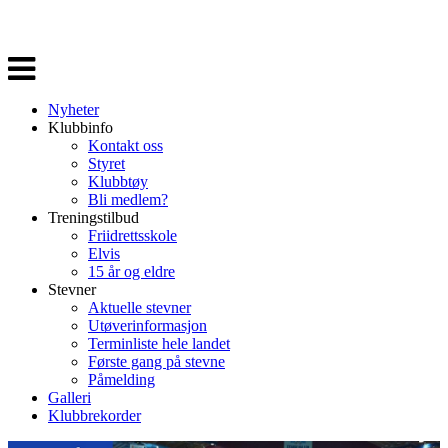
Veksle
navigasjon
Nyheter
Klubbinfo
Kontakt oss
Styret
Klubbtøy
Bli medlem?
Treningstilbud
Friidrettsskole
Elvis
15 år og eldre
Stevner
Aktuelle stevner
Utøverinformasjon
Terminliste hele landet
Første gang på stevne
Påmelding
Galleri
Klubbrekorder