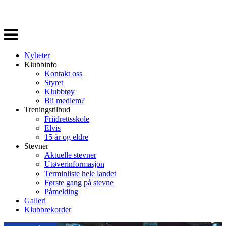
Veksle
navigasjon
Nyheter
Klubbinfo
Kontakt oss
Styret
Klubbtøy
Bli medlem?
Treningstilbud
Friidrettsskole
Elvis
15 år og eldre
Stevner
Aktuelle stevner
Utøverinformasjon
Terminliste hele landet
Første gang på stevne
Påmelding
Galleri
Klubbrekorder