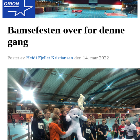
Bamsefesten over for denne
gang
Postet av
Heidi Fjellet Kristiansen
den
14. mar 2022