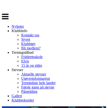
Veksle
navigasjon
Nyheter
Klubbinfo
Kontakt oss
Styret
Klubbtøy
Bli medlem?
Treningstilbud
Friidrettsskole
Elvis
15 år og eldre
Stevner
Aktuelle stevner
Utøverinformasjon
Terminliste hele landet
Første gang på stevne
Påmelding
Galleri
Klubbrekorder