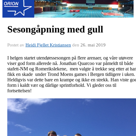
Sesongåpning med gull
Postet av
Heidi Fjellet Kristiansen
den
26. mai 2019
I helgen startet utendørssesongen på flere arenaer, og våre utøvere
viser god form allerede nå. Jonathan Quarcoo var påmeldt til både
stafett-NM og Romerikslekene, men valgte å trekke seg etter at ha
fikk en skade under Trond Moens games i Bergen tidligere i uken.
Heldigvis var dette bare en krampe og ikke en strekk. Han viste go
form i kaldt vær og dårlige sprintforhold. Vi gleder oss til
fortsettelsen!