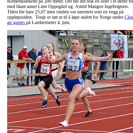
Romerikslekene på 200 meter. Det ble det nok en seier i et sterkt fel
med blant annet Linn Oppegård og Astrid Mangen Ingebrigtsen.
Tiden ble bare 25,07 men vinden var nærmest som en vegg på
oppløpssiden. Tonje er tatt ut til å løpe stafett for Norge under
Cle
air games
på Lambertseter 4. juni.