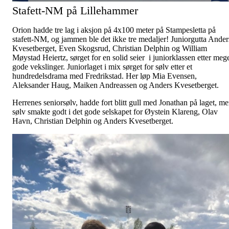
Stafett-NM på Lillehammer
Orion hadde tre lag i aksjon på 4x100 meter på Stampesletta på
stafett-NM, og jammen ble det ikke tre medaljer! Juniorgutta Ander
Kvesetberget, Even Skogsrud, Christian Delphin og William
Møystad Heiertz, sørget for en solid seier i juniorklassen etter meg
gode vekslinger. Juniorlaget i mix sørget for sølv etter et
hundredelsdrama med Fredrikstad. Her løp Mia Evensen,
Aleksander Haug, Maiken Andreassen og Anders Kvesetberget.
Herrenes seniorsølv, hadde fort blitt gull med Jonathan på laget, m
sølv smakte godt i det gode selskapet for Øystein Klareng, Olav
Havn, Christian Delphin og Anders Kvesetberget.