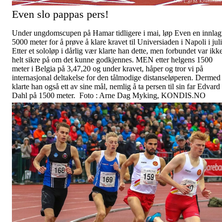
Even slo pappas pers!
Under ungdomscupen på Hamar tidligere i mai, løp Even en innlag
5000 meter for å prøve å klare kravet til Universiaden i Napoli i juli
Etter et sololøp i dårlig vær klarte han dette, men forbundet var ikk
helt sikre på om det kunne godkjennes. MEN etter helgens 1500
meter i Belgia på 3,47,20 og under kravet, håper og tror vi på
internasjonal deltakelse for den tålmodige distanseløperen. Dermed
klarte han også ett av sine mål, nemlig å ta persen til sin far Edvard
Dahl på 1500 meter. Foto : Arne Dag Myking, KONDIS.NO