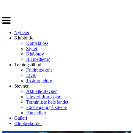
Veksle
navigasjon
Nyheter
Klubbinfo
Kontakt oss
Styret
Klubbtøy
Bli medlem?
Treningstilbud
Friidrettsskole
Elvis
15 år og eldre
Stevner
Aktuelle stevner
Utøverinformasjon
Terminliste hele landet
Første gang på stevne
Påmelding
Galleri
Klubbrekorder