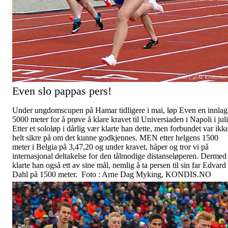
Even slo pappas pers!
Under ungdomscupen på Hamar tidligere i mai, løp Even en innlag
5000 meter for å prøve å klare kravet til Universiaden i Napoli i juli
Etter et sololøp i dårlig vær klarte han dette, men forbundet var ikk
helt sikre på om det kunne godkjennes. MEN etter helgens 1500
meter i Belgia på 3,47,20 og under kravet, håper og tror vi på
internasjonal deltakelse for den tålmodige distanseløperen. Dermed
klarte han også ett av sine mål, nemlig å ta persen til sin far Edvard
Dahl på 1500 meter. Foto : Arne Dag Myking, KONDIS.NO