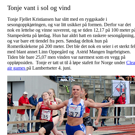
Tonje vant i sol og vind
Tonje Fjellet Kristiansen har slitt med en ryggskade i
sesongoppkjøringen, og var litt usikker på formen. Derfor var det
nok en lettelse og vinne suverent, og se tiden 12,17 på 100 meter p
Stampesletta på lørdag. Hun har aldri hatt en raskere sesongåpning,
og var bare ett tiendel fra pers. Søndag deltok hun på
Romerikslekene på 200 meter. Det ble det nok en seier i et sterkt fel
med blant annet Linn Oppegård og Astrid Mangen Ingebrigtsen.
Tiden ble bare 25,07 men vinden var nærmest som en vegg på
oppløpssiden. Tonje er tatt ut til å løpe stafett for Norge under
Cle
air games
på Lambertseter 4. juni.