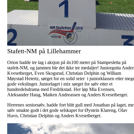
Stafett-NM på Lillehammer
Orion hadde tre lag i aksjon på 4x100 meter på Stampesletta på
stafett-NM, og jammen ble det ikke tre medaljer! Juniorgutta Ander
Kvesetberget, Even Skogsrud, Christian Delphin og William
Møystad Heiertz, sørget for en solid seier i juniorklassen etter meg
gode vekslinger. Juniorlaget i mix sørget for sølv etter et
hundredelsdrama med Fredrikstad. Her løp Mia Evensen,
Aleksander Haug, Maiken Andreassen og Anders Kvesetberget.
Herrenes seniorsølv, hadde fort blitt gull med Jonathan på laget, m
sølv smakte godt i det gode selskapet for Øystein Klareng, Olav
Havn, Christian Delphin og Anders Kvesetberget.