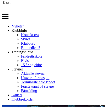
E-post
Veksle
navigasjon
Nyheter
Klubbinfo
Kontakt oss
Styret
Klubbtøy
Bli medlem?
Treningstilbud
Friidrettsskole
Elvis
15 år og eldre
Stevner
Aktuelle stevner
Utøverinformasjon
Terminliste hele landet
Første gang på stevne
Påmelding
Galleri
Klubbrekorder