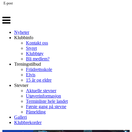
E-post
Veksle
navigasjon
Nyheter
Klubbinfo
Kontakt oss
Styret
Klubbtøy
Bli medlem?
Treningstilbud
Friidrettsskole
Elvis
15 år og eldre
Stevner
Aktuelle stevner
Utøverinformasjon
Terminliste hele landet
Første gang på stevne
Påmelding
Galleri
Klubbrekorder