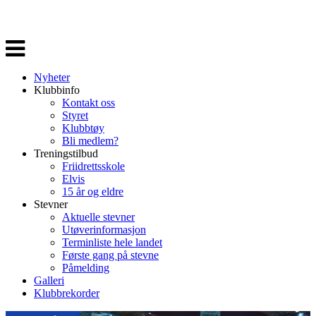
Veksle
navigasjon
Nyheter
Klubbinfo
Kontakt oss
Styret
Klubbtøy
Bli medlem?
Treningstilbud
Friidrettsskole
Elvis
15 år og eldre
Stevner
Aktuelle stevner
Utøverinformasjon
Terminliste hele landet
Første gang på stevne
Påmelding
Galleri
Klubbrekorder