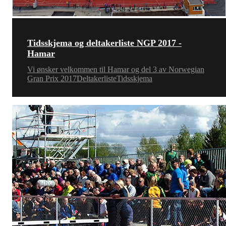
Tidsskjema og deltakerliste NGP 2017 -
Hamar
Vi ønsker velkommen til Hamar og del 3 av Norwegian
Gran Prix 2017DeltakerlisteTidsskjema