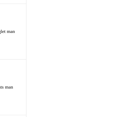
glet man
hts man