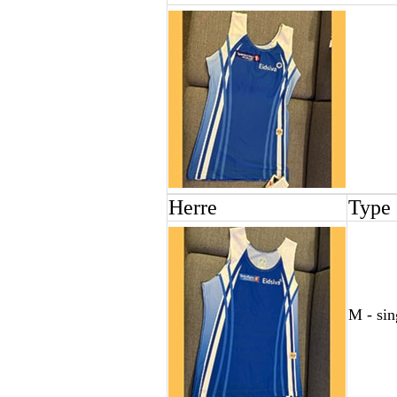
Herre
Type
M - sin