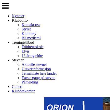
Veksle
navigasjon
Nyheter
Klubbinfo
Kontakt oss
Styret
Klubbtøy
Bli medlem?
Treningstilbud
Friidrettsskole
Elvis
15 år og eldre
Stevner
Aktuelle stevner
Utøverinformasjon
Terminliste hele landet
Første gang på stevne
Påmelding
Galleri
Klubbrekorder