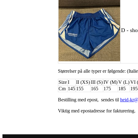
D - sho
Størrelser på alle typer er følgende: (Itali
Size
I
II (XS)
III (S)
IV (M)
V (L)
VI 
Cm
145
155
165
175
185
195
Bestilling med epost, sendes til
heid-kr@
Viktig med epostadresse for fakturering.