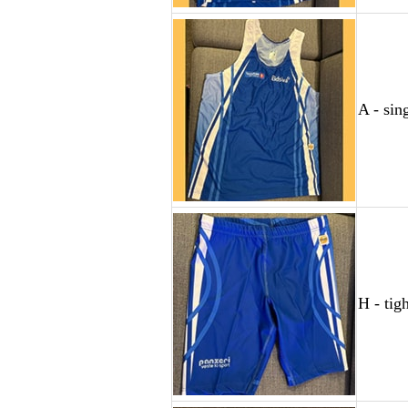
A - sin
H - tig