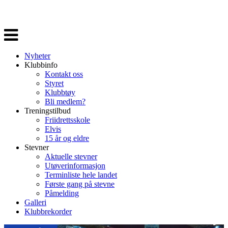
Veksle
navigasjon
Nyheter
Klubbinfo
Kontakt oss
Styret
Klubbtøy
Bli medlem?
Treningstilbud
Friidrettsskole
Elvis
15 år og eldre
Stevner
Aktuelle stevner
Utøverinformasjon
Terminliste hele landet
Første gang på stevne
Påmelding
Galleri
Klubbrekorder