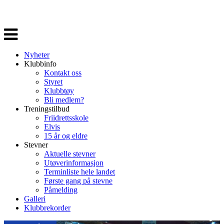
Veksle
navigasjon
Nyheter
Klubbinfo
Kontakt oss
Styret
Klubbtøy
Bli medlem?
Treningstilbud
Friidrettsskole
Elvis
15 år og eldre
Stevner
Aktuelle stevner
Utøverinformasjon
Terminliste hele landet
Første gang på stevne
Påmelding
Galleri
Klubbrekorder