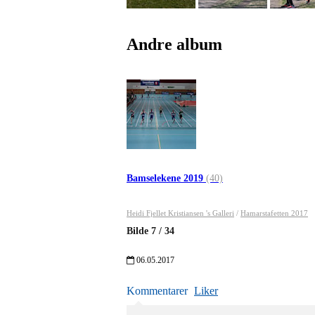
Andre album
Bamselekene 2019
(40)
Heidi Fjellet Kristiansen 's Galleri
/
Hamarstafetten 2017
Bilde
7
/
34
06.05.2017
Kommentarer
Liker