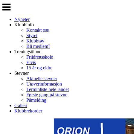
Veksle
navigasjon
Nyheter
Klubbinfo
Kontakt oss
Styret
Klubbtøy
Bli medlem?
Treningstilbud
Friidrettsskole
Elvis
15 år og eldre
Stevner
Aktuelle stevner
Utøverinformasjon
Terminliste hele landet
Første gang på stevne
Påmelding
Galleri
Klubbrekorder