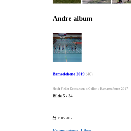
Andre album
Bamselekene 2019
(40)
Heidi Fjellet Kristiansen 's Galleri
/
Hamarstafetten 2017
Bilde
5
/
34
.
06.05.2017
Kommentarer
Liker