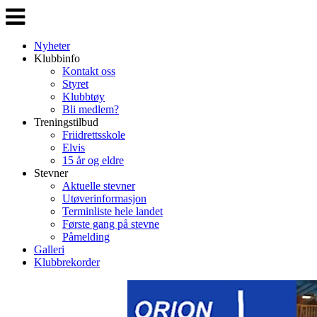
Veksle
navigasjon
Nyheter
Klubbinfo
Kontakt oss
Styret
Klubbtøy
Bli medlem?
Treningstilbud
Friidrettsskole
Elvis
15 år og eldre
Stevner
Aktuelle stevner
Utøverinformasjon
Terminliste hele landet
Første gang på stevne
Påmelding
Galleri
Klubbrekorder