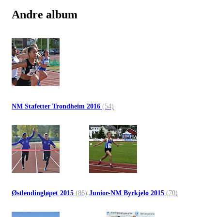
Andre album
NM Stafetter Trondheim 2016
(54)
Østlendingløpet 2015
(86)
Junior-NM Byrkjelo 2015
(70)