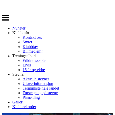
Veksle
navigasjon
Nyheter
Klubbinfo
Kontakt oss
Styret
Klubbtøy
Bli medlem?
Treningstilbud
Friidrettsskole
Elvis
15 år og eldre
Stevner
Aktuelle stevner
Utøverinformasjon
Terminliste hele landet
Første gang på stevne
Påmelding
Galleri
Klubbrekorder