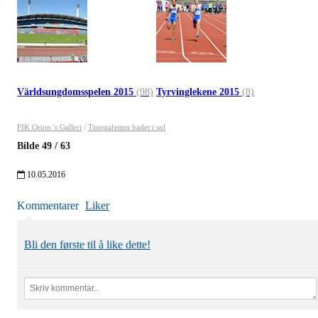
Världsungdomsspelen 2015
(98)
Tyrvinglekene 2015
(8)
FIK Orion 's Galleri
/
Tinestafetten badet i sol
Bilde
49
/
63
10.05.2016
Kommentarer
Liker
Bli den første til å like dette!