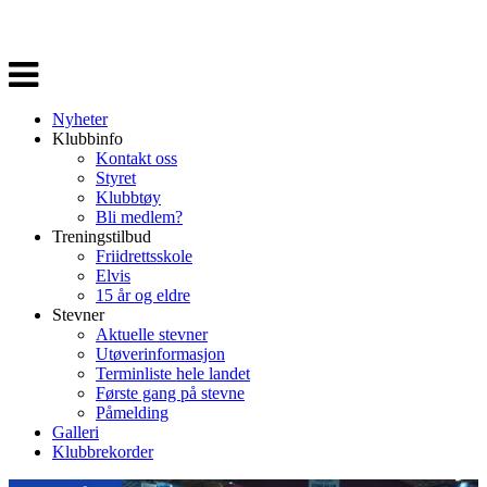
Veksle
navigasjon
Nyheter
Klubbinfo
Kontakt oss
Styret
Klubbtøy
Bli medlem?
Treningstilbud
Friidrettsskole
Elvis
15 år og eldre
Stevner
Aktuelle stevner
Utøverinformasjon
Terminliste hele landet
Første gang på stevne
Påmelding
Galleri
Klubbrekorder