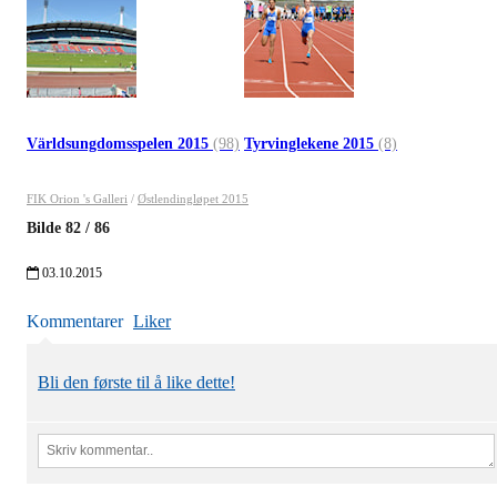
Världsungdomsspelen 2015
(98)
Tyrvinglekene 2015
(8)
FIK Orion 's Galleri
/
Østlendingløpet 2015
Bilde
82
/
86
03.10.2015
Kommentarer
Liker
Bli den første til å like dette!