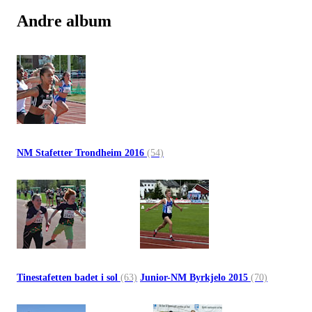
Andre album
NM Stafetter Trondheim 2016
(54)
Tinestafetten badet i sol
(63)
Junior-NM Byrkjelo 2015
(70)