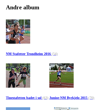
Andre album
NM Stafetter Trondheim 2016
(54)
Tinestafetten badet i sol
(63)
Junior-NM Byrkjelo 2015
(70)