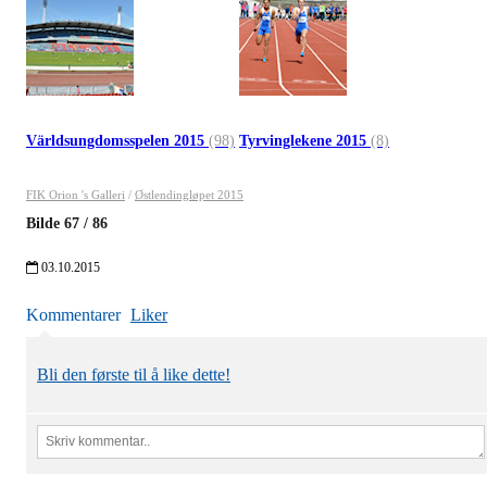
Världsungdomsspelen 2015
(98)
Tyrvinglekene 2015
(8)
FIK Orion 's Galleri
/
Østlendingløpet 2015
Bilde
67
/
86
03.10.2015
Kommentarer
Liker
Bli den første til å like dette!