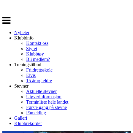
Veksle
navigasjon
Nyheter
Klubbinfo
Kontakt oss
Styret
Klubbtøy
Bli medlem?
Treningstilbud
Friidrettsskole
Elvis
15 år og eldre
Stevner
Aktuelle stevner
Utøverinformasjon
Terminliste hele landet
Første gang på stevne
Påmelding
Galleri
Klubbrekorder