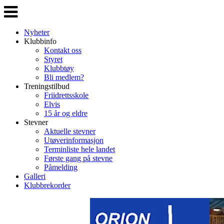
Veksle
navigasjon
Nyheter
Klubbinfo
Kontakt oss
Styret
Klubbtøy
Bli medlem?
Treningstilbud
Friidrettsskole
Elvis
15 år og eldre
Stevner
Aktuelle stevner
Utøverinformasjon
Terminliste hele landet
Første gang på stevne
Påmelding
Galleri
Klubbrekorder