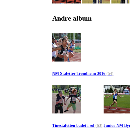
Andre album
NM Stafetter Trondheim 2016
(54)
Tinestafetten badet i sol
(63)
Junior-NM Byr