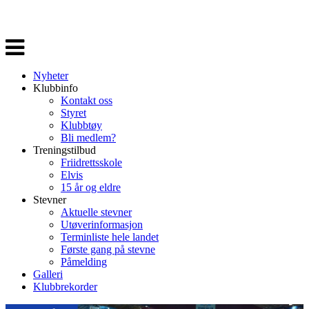
Veksle
navigasjon
Nyheter
Klubbinfo
Kontakt oss
Styret
Klubbtøy
Bli medlem?
Treningstilbud
Friidrettsskole
Elvis
15 år og eldre
Stevner
Aktuelle stevner
Utøverinformasjon
Terminliste hele landet
Første gang på stevne
Påmelding
Galleri
Klubbrekorder