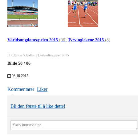
Världsungdomsspelen 2015
(98)
Tyrvinglekene 2015
(8)
FIK Orion 's Galleri
/
Østlendingløpet 2015
Bilde
58
/
86
03.10.2015
Kommentarer
Liker
Bli den første til å like dette!