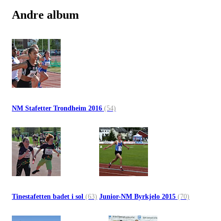
Andre album
NM Stafetter Trondheim 2016
(54)
Tinestafetten badet i sol
(63)
Junior-NM Byrkjelo 2015
(70)