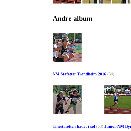
Andre album
NM Stafetter Trondheim 2016
(54)
Tinestafetten badet i sol
(63)
Junior-NM Byr