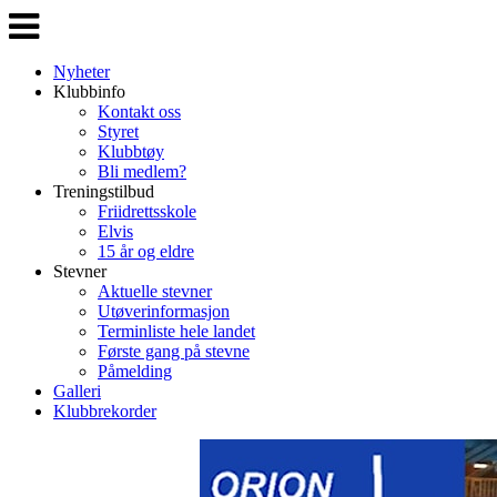
Veksle
navigasjon
Nyheter
Klubbinfo
Kontakt oss
Styret
Klubbtøy
Bli medlem?
Treningstilbud
Friidrettsskole
Elvis
15 år og eldre
Stevner
Aktuelle stevner
Utøverinformasjon
Terminliste hele landet
Første gang på stevne
Påmelding
Galleri
Klubbrekorder