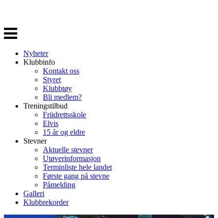
Veksle
navigasjon
Nyheter
Klubbinfo
Kontakt oss
Styret
Klubbtøy
Bli medlem?
Treningstilbud
Friidrettsskole
Elvis
15 år og eldre
Stevner
Aktuelle stevner
Utøverinformasjon
Terminliste hele landet
Første gang på stevne
Påmelding
Galleri
Klubbrekorder