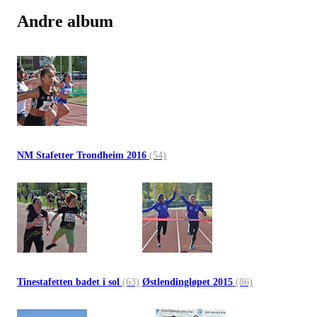
Andre album
NM Stafetter Trondheim 2016
(54)
Tinestafetten badet i sol
(63)
Østlendingløpet 2015
(86)