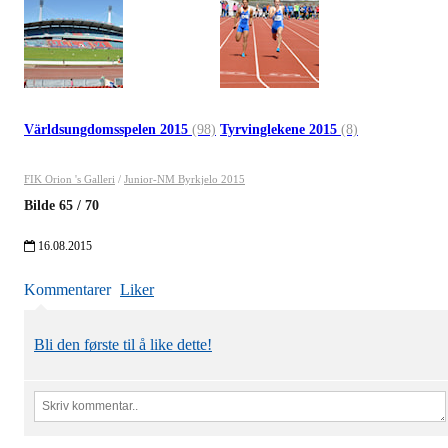
Världsungdomsspelen 2015
(98)
Tyrvinglekene 2015
(8)
FIK Orion 's Galleri
/
Junior-NM Byrkjelo 2015
Bilde
65
/
70
16.08.2015
Kommentarer
Liker
Bli den første til å like dette!