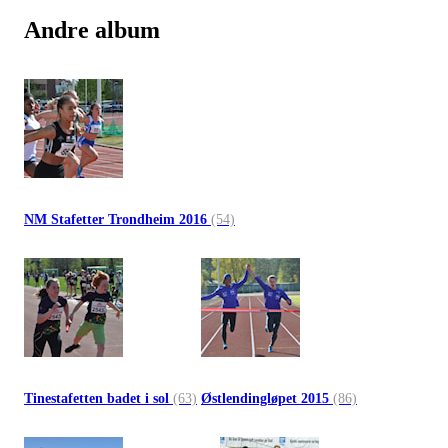
Andre album
NM Stafetter Trondheim 2016
(54)
Tinestafetten badet i sol
(63)
Østlendingløpet 2015
(86)