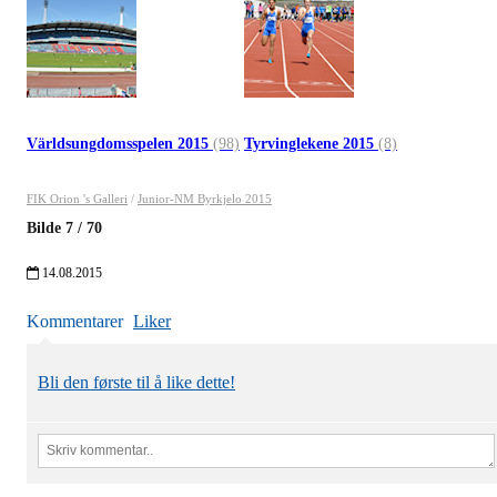
Världsungdomsspelen 2015
(98)
Tyrvinglekene 2015
(8)
FIK Orion 's Galleri
/
Junior-NM Byrkjelo 2015
Bilde
7
/
70
14.08.2015
Kommentarer
Liker
Bli den første til å like dette!