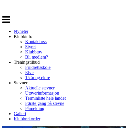
Veksle
navigasjon
Nyheter
Klubbinfo
Kontakt oss
Styret
Klubbtøy
Bli medlem?
Treningstilbud
Friidrettsskole
Elvis
15 år og eldre
Stevner
Aktuelle stevner
Utøverinformasjon
Terminliste hele landet
Første gang på stevne
Påmelding
Galleri
Klubbrekorder