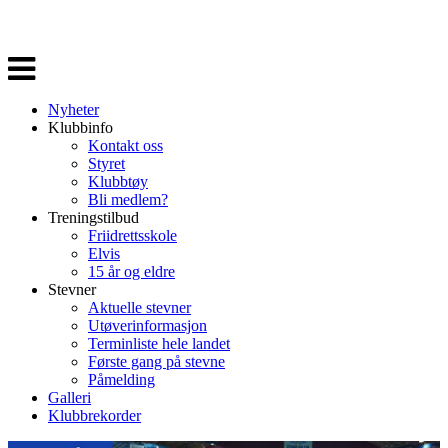
Veksle
navigasjon
Nyheter
Klubbinfo
Kontakt oss
Styret
Klubbtøy
Bli medlem?
Treningstilbud
Friidrettsskole
Elvis
15 år og eldre
Stevner
Aktuelle stevner
Utøverinformasjon
Terminliste hele landet
Første gang på stevne
Påmelding
Galleri
Klubbrekorder