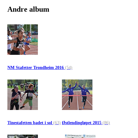
Andre album
NM Stafetter Trondheim 2016
(54)
Tinestafetten badet i sol
(63)
Østlendingløpet 2015
(86)