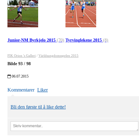
Junior-NM Byrkjelo 2015
(70)
Tyrvinglekene 2015
(8)
FIK Orion 's Galleri
/
Världsungdomsspelen 2015
Bilde
93
/
98
06.07.2015
Kommentarer
Liker
Bli den første til å like dette!