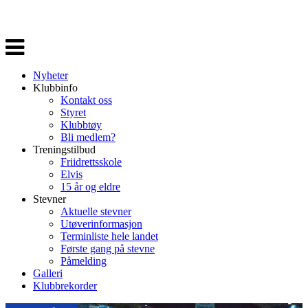
Veksle
navigasjon
Nyheter
Klubbinfo
Kontakt oss
Styret
Klubbtøy
Bli medlem?
Treningstilbud
Friidrettsskole
Elvis
15 år og eldre
Stevner
Aktuelle stevner
Utøverinformasjon
Terminliste hele landet
Første gang på stevne
Påmelding
Galleri
Klubbrekorder