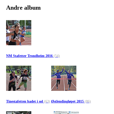
Andre album
NM Stafetter Trondheim 2016
(54)
Tinestafetten badet i sol
(63)
Østlendingløpet 2015
(86)