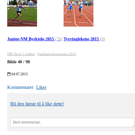
Junior-NM Byrkjelo 2015
(70)
Tyrvinglekene 2015
(8)
FIK Orion 's Galleri
/
Världsungdomsspelen 2015
Bilde
40
/
98
04.07.2015
Kommentarer
Liker
Bli den første til å like dette!