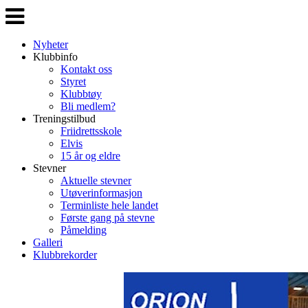
Veksle
navigasjon
Nyheter
Klubbinfo
Kontakt oss
Styret
Klubbtøy
Bli medlem?
Treningstilbud
Friidrettsskole
Elvis
15 år og eldre
Stevner
Aktuelle stevner
Utøverinformasjon
Terminliste hele landet
Første gang på stevne
Påmelding
Galleri
Klubbrekorder