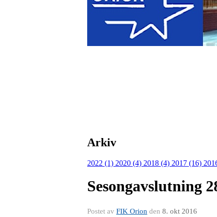
Arkiv
2022 (1)
2020 (4)
2018 (4)
2017 (16)
201
Sesongavslutning 2
Postet av
FIK Orion
den
8. okt 2016