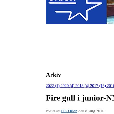
Arkiv
2022 (1)
2020 (4)
2018 (4)
2017 (16)
201
Fire gull i junior-
Postet av
FIK Orion
den
8. aug 2016