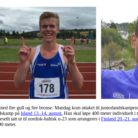
med fire gull og fire bronse. Mandag kom uttaket til juniorlandskamp
andskamp på
Island 13.-14. august.
Han skal løpe 400 meter individuelt i ti
h tatt ut til nordisk-baltisk u-23 som arrangeres i
Finland 20.-21. au
00 meter.