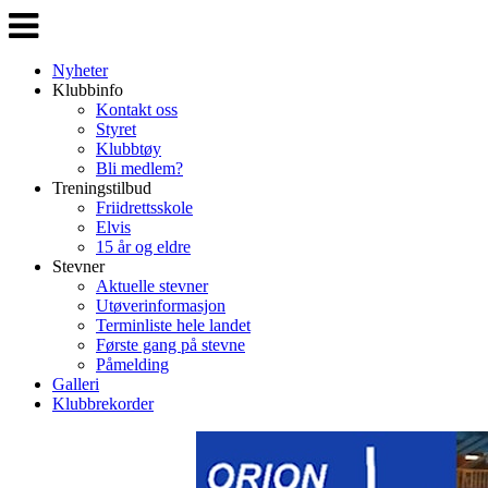
Veksle
navigasjon
Nyheter
Klubbinfo
Kontakt oss
Styret
Klubbtøy
Bli medlem?
Treningstilbud
Friidrettsskole
Elvis
15 år og eldre
Stevner
Aktuelle stevner
Utøverinformasjon
Terminliste hele landet
Første gang på stevne
Påmelding
Galleri
Klubbrekorder