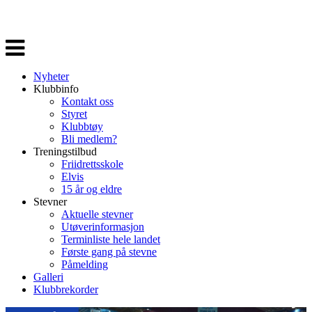
Veksle
navigasjon
Nyheter
Klubbinfo
Kontakt oss
Styret
Klubbtøy
Bli medlem?
Treningstilbud
Friidrettsskole
Elvis
15 år og eldre
Stevner
Aktuelle stevner
Utøverinformasjon
Terminliste hele landet
Første gang på stevne
Påmelding
Galleri
Klubbrekorder