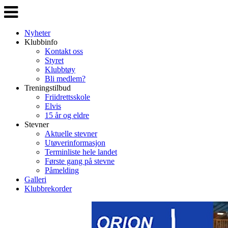
Veksle
navigasjon
Nyheter
Klubbinfo
Kontakt oss
Styret
Klubbtøy
Bli medlem?
Treningstilbud
Friidrettsskole
Elvis
15 år og eldre
Stevner
Aktuelle stevner
Utøverinformasjon
Terminliste hele landet
Første gang på stevne
Påmelding
Galleri
Klubbrekorder