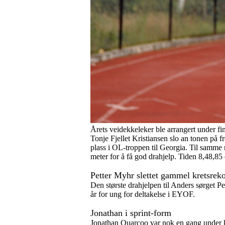
Årets veidekkeleker ble arrangert under fi
Tonje Fjellet Kristiansen slo an tonen på 
plass i OL-troppen til Georgia. Til samme 
meter for å få god drahjelp. Tiden 8,48,85 
Petter Myhr slettet gammel kretsrek
Den største drahjelpen til Anders sørget Pet
år for ung for deltakelse i EYOF.
Jonathan i sprint-form
Jonathan Quarcoo var nok en gang under k