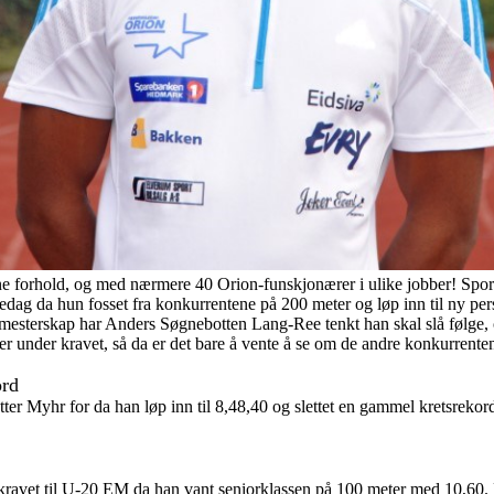
ne forhold, og med nærmere 40 Orion-funskjonærer i ulike jobber! Sports
fredag da hun fosset fra konkurrentene på 200 meter og løp inn til ny pe
mesterskap har Anders Søgnebotten Lang-Ree tenkt han skal slå følge, o
er under kravet, så da er det bare å vente å se om de andre konkurrenten
ord
ter Myhr for da han løp inn til 8,48,40 og slettet en gammel kretsrekord i
ravet til U-20 EM da han vant seniorklassen på 100 meter med 10,60. D