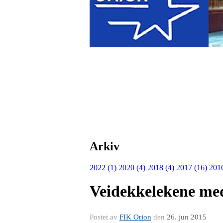
Arkiv
2022 (1)
2020 (4)
2018 (4)
2017 (16)
201
Veidekkelekene med
Postet av
FIK Orion
den
26. jun 2015