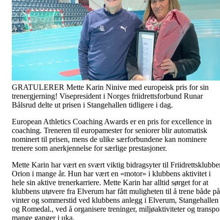
GRATULERER Mette Karin Ninive med europeisk pris for sin
trenergjerning! Visepresident i Norges friidrettsforbund Runar
Bålsrud delte ut prisen i Stangehallen tidligere i dag.
European Athletics Coaching Awards er en pris for excellence in
coaching. Treneren til europamester for seniorer blir automatisk
nominert til prisen, mens de ulike særforbundene kan nominere
trenere som anerkjennelse for særlige prestasjoner.
Mette Karin har vært en svært viktig bidragsyter til Friidrettsklubbe
Orion i mange år. Hun har vært en «motor» i klubbens aktivitet i
hele sin aktive trenerkarriere. Mette Karin har alltid sørget for at
klubbens utøvere fra Elverum har fått muligheten til å trene både på
vinter og sommerstid ved klubbens anlegg i Elverum, Stangehallen
og Romedal., ved å organisere treninger, miljøaktiviteter og transpo
mange ganger i uka.