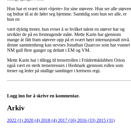
Hun har et svært stort «hjerte» for sine utøvere. Hun ser alle utøver
og bidrar til at de føler seg hjemme. Samtidig som hun ser alle, er
hun en
vært dyktig trener, hun evner å se hvilket talent en utøver har og
utvikler de på en fremragende måte. Mette Karin har gjennom
mange år fått fram utøvere opp på et svært høyt internasjonalt nivå. 
denne sammenheng kan nevnes Jonathan Quarcoo som har vunnet
NM gull flere ganger og deltatt i EM og VM.
Mette Karin har i tillegg til trenerrollen i Friidrettsklubben Orion
også vært en sterk trenerressurs i Hedmark gjennom rollen som
trener og leder på utallige samlinger i kretsens regi.
Logg inn for å skrive en kommentar.
Arkiv
2022 (1)
2020 (4)
2018 (4)
2017 (16)
2016 (33)
2015 (31)