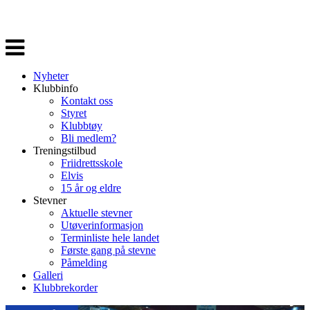
Veksle
navigasjon
Nyheter
Klubbinfo
Kontakt oss
Styret
Klubbtøy
Bli medlem?
Treningstilbud
Friidrettsskole
Elvis
15 år og eldre
Stevner
Aktuelle stevner
Utøverinformasjon
Terminliste hele landet
Første gang på stevne
Påmelding
Galleri
Klubbrekorder