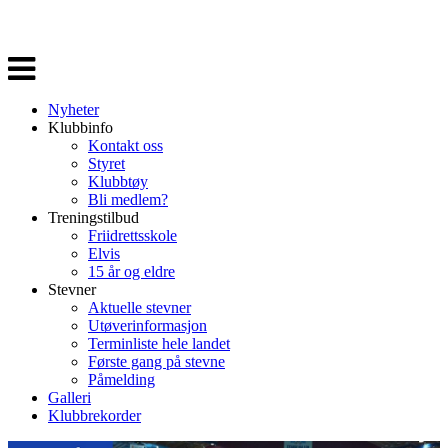
Veksle
navigasjon
Nyheter
Klubbinfo
Kontakt oss
Styret
Klubbtøy
Bli medlem?
Treningstilbud
Friidrettsskole
Elvis
15 år og eldre
Stevner
Aktuelle stevner
Utøverinformasjon
Terminliste hele landet
Første gang på stevne
Påmelding
Galleri
Klubbrekorder