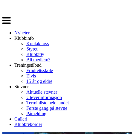
Veksle
navigasjon
Nyheter
Klubbinfo
Kontakt oss
Styret
Klubbtøy
Bli medlem?
Treningstilbud
Friidrettsskole
Elvis
15 år og eldre
Stevner
Aktuelle stevner
Utøverinformasjon
Terminliste hele landet
Første gang på stevne
Påmelding
Galleri
Klubbrekorder