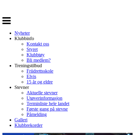
Veksle
navigasjon
Nyheter
Klubbinfo
Kontakt oss
Styret
Klubbtøy
Bli medlem?
Treningstilbud
Friidrettsskole
Elvis
15 år og eldre
Stevner
Aktuelle stevner
Utøverinformasjon
Terminliste hele landet
Første gang på stevne
Påmelding
Galleri
Klubbrekorder