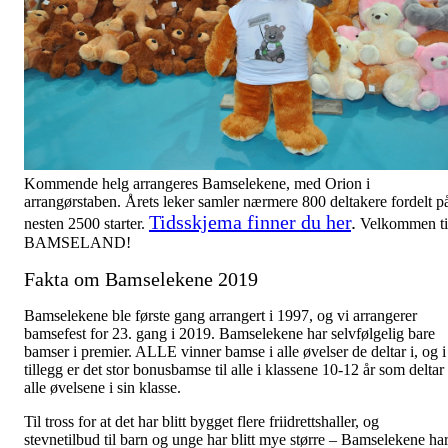
Kommende helg arrangeres Bamselekene, med Orion i
arrangørstaben. Årets leker samler nærmere 800 deltakere fordelt p
Tidsskjema finner du her
.
nesten 2500 starter.
Velkommen ti
BAMSELAND!
Fakta om Bamselekene 2019
Bamselekene ble første gang arrangert i 1997, og vi arrangerer
bamsefest for 23. gang i 2019. Bamselekene har selvfølgelig bare
bamser i premier. ALLE vinner bamse i alle øvelser de deltar i, og i
tillegg er det stor bonusbamse til alle i klassene 10-12 år som deltar 
alle øvelsene i sin klasse.
Til tross for at det har blitt bygget flere friidrettshaller, og
stevnetilbud til barn og unge har blitt mye større – Bamselekene ha