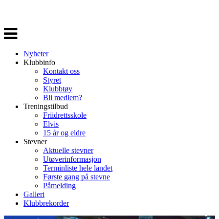
Veksle
navigasjon
Nyheter
Klubbinfo
Kontakt oss
Styret
Klubbtøy
Bli medlem?
Treningstilbud
Friidrettsskole
Elvis
15 år og eldre
Stevner
Aktuelle stevner
Utøverinformasjon
Terminliste hele landet
Første gang på stevne
Påmelding
Galleri
Klubbrekorder