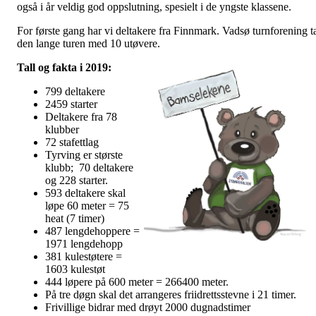
også i år veldig god oppslutning, spesielt i de yngste klassene.
For første gang har vi deltakere fra Finnmark. Vadsø turnforening t
den lange turen med 10 utøvere.
Tall og fakta i 2019:
799 deltakere
2459 starter
Deltakere fra 78
klubber
72 stafettlag
Tyrving er største
klubb; 70 deltakere
og 228 starter.
593 deltakere skal
løpe 60 meter = 75
heat (7 timer)
487 lengdehoppere =
1971 lengdehopp
381 kulestøtere =
1603 kulestøt
444 løpere på 600 meter = 266400 meter.
På tre døgn skal det arrangeres friidrettsstevne i 21 timer.
Frivillige bidrar med drøyt 2000 dugnadstimer