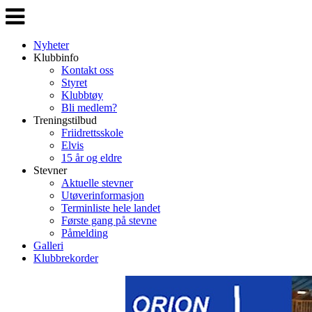
Veksle
navigasjon
Nyheter
Klubbinfo
Kontakt oss
Styret
Klubbtøy
Bli medlem?
Treningstilbud
Friidrettsskole
Elvis
15 år og eldre
Stevner
Aktuelle stevner
Utøverinformasjon
Terminliste hele landet
Første gang på stevne
Påmelding
Galleri
Klubbrekorder