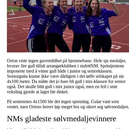
Orion viste ingen gavemildhet på hjemmebane. Hele sju medaljer,
hvorav fire gull tilfalt arrangørklubben i stafettNM. Sprintjentene
imponerte med å vinne gull både i junior og seniorklassen.
Seniorgutta kunne ikke være dårligere i det tøffe selskapet på sin
4x100 meter. Da måtte det jo bare bli gull i mix-klassen for senior
også. Det skulle blitt gull i mix junior også, men en feil i siste
veksling gjorde at laget ble disket.
På seniorenes 4x1500 ble det ingen spenning. Gular vant som
ventet, men Orions herrer løp meget bra og sikret seg sølvmedaljen
NMs gladeste sølvmedaljevinnere