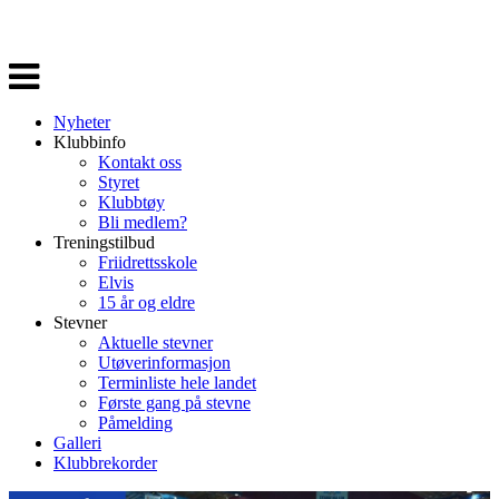
Veksle
navigasjon
Nyheter
Klubbinfo
Kontakt oss
Styret
Klubbtøy
Bli medlem?
Treningstilbud
Friidrettsskole
Elvis
15 år og eldre
Stevner
Aktuelle stevner
Utøverinformasjon
Terminliste hele landet
Første gang på stevne
Påmelding
Galleri
Klubbrekorder