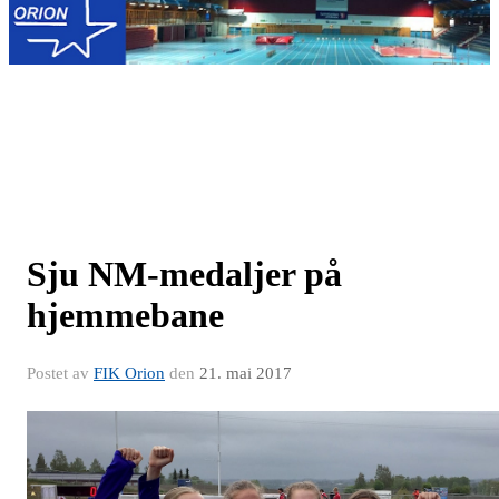
Sju NM-medaljer på
hjemmebane
Postet av
FIK Orion
den
21. mai 2017