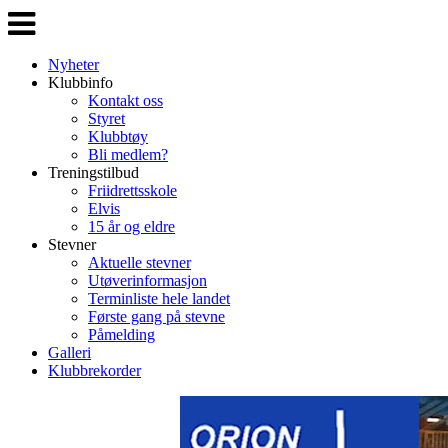
Veksle
navigasjon
Nyheter
Klubbinfo
Kontakt oss
Styret
Klubbtøy
Bli medlem?
Treningstilbud
Friidrettsskole
Elvis
15 år og eldre
Stevner
Aktuelle stevner
Utøverinformasjon
Terminliste hele landet
Første gang på stevne
Påmelding
Galleri
Klubbrekorder