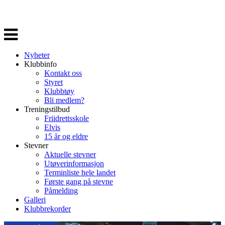
Veksle
navigasjon
Nyheter
Klubbinfo
Kontakt oss
Styret
Klubbtøy
Bli medlem?
Treningstilbud
Friidrettsskole
Elvis
15 år og eldre
Stevner
Aktuelle stevner
Utøverinformasjon
Terminliste hele landet
Første gang på stevne
Påmelding
Galleri
Klubbrekorder